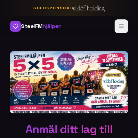
•
GULDSPONSOR
SteelFM
hjälpen
Anmäl ditt lag till