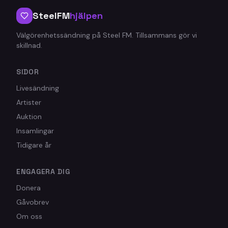
SteelFM
hjälpen
Välgörenhetssändning på Steel FM. Tillsammans gör vi
skillnad.
SIDOR
Livesändning
Artister
Auktion
Insamlingar
Tidigare år
ENGAGERA DIG
Donera
Gåvobrev
Om oss