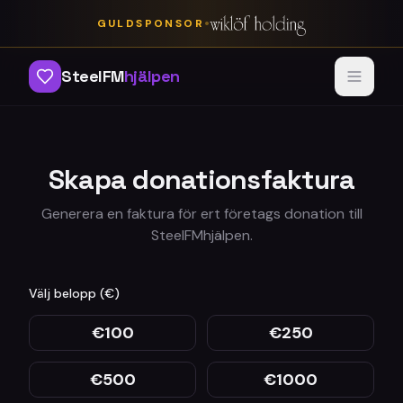
•
GULDSPONSOR
SteelFM
hjälpen
Skapa donationsfaktura
Generera en faktura för ert företags donation till
SteelFMhjälpen.
Välj belopp (€)
€
100
€
250
€
500
€
1000