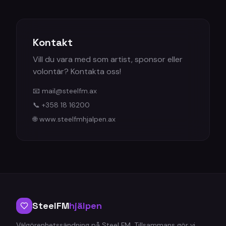
Kontakt
Vill du vara med som artist, sponsor eller
volontär? Kontakta oss!
📧 mail@steelfm.ax
📞 +358 18 16200
🌐 www.steelfmhjalpen.ax
SteelFM
hjälpen
Välgörenhetssändning på Steel FM. Tillsammans gör vi