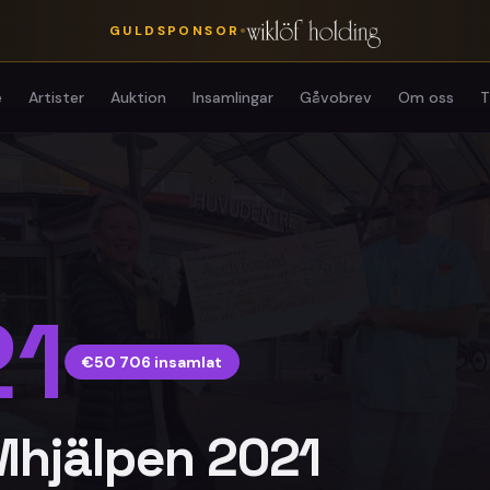
•
GULDSPONSOR
e
Artister
Auktion
Insamlingar
Gåvobrev
Om oss
T
21
€50 706
insamlat
Mhjälpen 2021