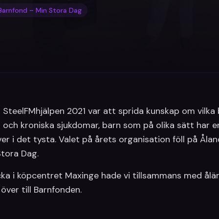
Barnfond – Min Stora Dag
SteelFMhjälpen 2021 var att sprida kunskap om vilka
 och kroniska sjukdomar, barn som på olika sätt har 
r i det tysta. Valet på årets organisation föll på Åla
Stora Dag.
cka i köpcentret Maxinge hade vi tillsammans med ålä
ver till Barnfonden.