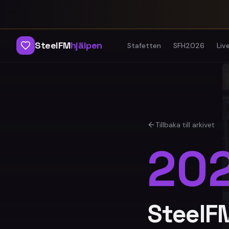
SteelFM
hjälpen
Stafetten
SFH2026
Liv
Tillbaka till arkivet
20
SteelF