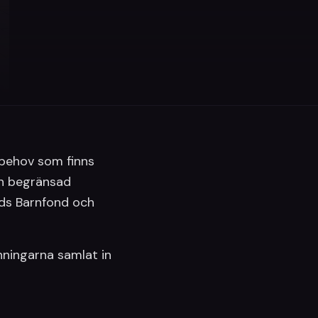
 behov som finns
en begränsad
nds Barnfond och
nningarna samlat in